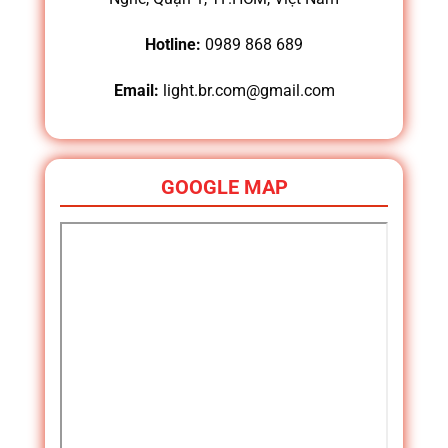
Hotline:
0989 868 689
Email:
light.br.com@gmail.com
GOOGLE MAP