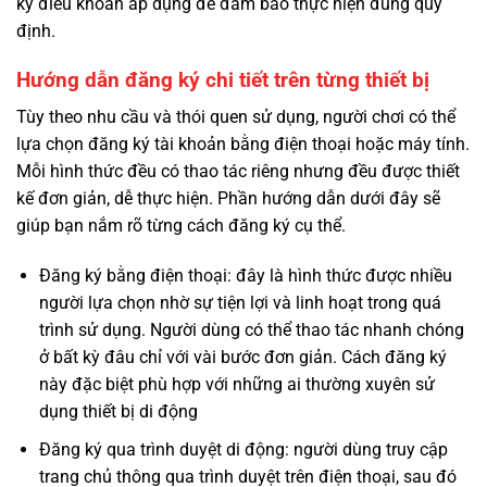
kỹ điều khoản áp dụng để đảm bảo thực hiện đúng quy
định.
Hướng dẫn đăng ký chi tiết trên từng thiết bị
Tùy theo nhu cầu và thói quen sử dụng, người chơi có thể
lựa chọn đăng ký tài khoản bằng điện thoại hoặc máy tính.
Mỗi hình thức đều có thao tác riêng nhưng đều được thiết
kế đơn giản, dễ thực hiện. Phần hướng dẫn dưới đây sẽ
giúp bạn nắm rõ từng cách đăng ký cụ thể.
Đăng ký bằng điện thoại: đây là hình thức được nhiều
người lựa chọn nhờ sự tiện lợi và linh hoạt trong quá
trình sử dụng. Người dùng có thể thao tác nhanh chóng
ở bất kỳ đâu chỉ với vài bước đơn giản. Cách đăng ký
này đặc biệt phù hợp với những ai thường xuyên sử
dụng thiết bị di động
Đăng ký qua trình duyệt di động: người dùng truy cập
trang chủ thông qua trình duyệt trên điện thoại, sau đó