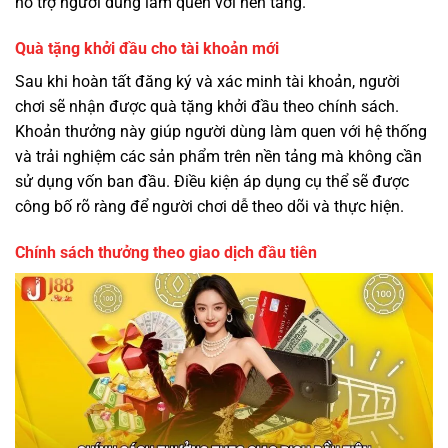
hỗ trợ người dùng làm quen với nền tảng.
Quà tặng khởi đầu cho tài khoản mới
Sau khi hoàn tất đăng ký và xác minh tài khoản, người
chơi sẽ nhận được quà tặng khởi đầu theo chính sách.
Khoản thưởng này giúp người dùng làm quen với hệ thống
và trải nghiệm các sản phẩm trên nền tảng mà không cần
sử dụng vốn ban đầu. Điều kiện áp dụng cụ thể sẽ được
công bố rõ ràng để người chơi dễ theo dõi và thực hiện.
Chính sách thưởng theo giao dịch đầu tiên