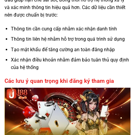
và xác minh thông tin hiệu quả hơn. Các dữ liệu cần thiết
nên được chuẩn bị trước:
Thông tin cần cung cấp nhằm xác nhận danh tính
Thông tin liên hệ nhằm hỗ trợ trong quá trình sử dụng
Tạo mật khẩu để tăng cường an toàn đăng nhập
Xác nhận điều khoản nhằm đảm bảo tuân thủ quy định
của hệ thống
Các lưu ý quan trọng khi đăng ký tham gia