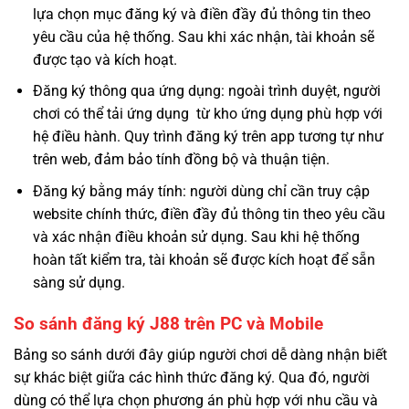
lựa chọn mục đăng ký và điền đầy đủ thông tin theo
yêu cầu của hệ thống. Sau khi xác nhận, tài khoản sẽ
được tạo và kích hoạt.
Đăng ký thông qua ứng dụng: ngoài trình duyệt, người
chơi có thể tải ứng dụng từ kho ứng dụng phù hợp với
hệ điều hành. Quy trình đăng ký trên app tương tự như
trên web, đảm bảo tính đồng bộ và thuận tiện.
Đăng ký bằng máy tính: người dùng chỉ cần truy cập
website chính thức, điền đầy đủ thông tin theo yêu cầu
và xác nhận điều khoản sử dụng. Sau khi hệ thống
hoàn tất kiểm tra, tài khoản sẽ được kích hoạt để sẵn
sàng sử dụng.
So sánh đăng ký J88 trên PC và Mobile
Bảng so sánh dưới đây giúp người chơi dễ dàng nhận biết
sự khác biệt giữa các hình thức đăng ký. Qua đó, người
dùng có thể lựa chọn phương án phù hợp với nhu cầu và