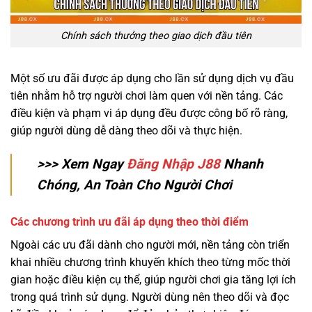
Chính sách thưởng theo giao dịch đầu tiên
Một số ưu đãi được áp dụng cho lần sử dụng dịch vụ đầu
tiên nhằm hỗ trợ người chơi làm quen với nền tảng. Các
điều kiện và phạm vi áp dụng đều được công bố rõ ràng,
giúp người dùng dễ dàng theo dõi và thực hiện.
>>> Xem Ngay
Đăng Nhập J88
Nhanh
Chóng, An Toàn Cho Người Chơi
Các chương trình ưu đãi áp dụng theo thời điểm
Ngoài các ưu đãi dành cho người mới, nền tảng còn triển
khai nhiều chương trình khuyến khích theo từng mốc thời
gian hoặc điều kiện cụ thể, giúp người chơi gia tăng lợi ích
trong quá trình sử dụng. Người dùng nên theo dõi và đọc