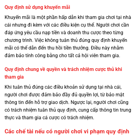
Quy định sử dụng khuyến mãi
Khuyến mãi là một phần hấp dẫn khi tham gia chơi tại nhà
cái nhưng đi kèm với các điều kiện cụ thể. Người chơi cần
đáp ứng yêu cầu nạp tiền và doanh thu cược theo từng
chương trình. Việc không tuân thủ đúng quy định khuyến
mãi có thể dẫn đến thu hồi tiền thưởng. Điều này nhằm
đảm bảo tính công bằng cho tất cả hội viên tham gia.
Quy định chung về quyền và trách nhiệm cược thủ khi
tham gia
Khi tuân thủ đúng các điều khoản sử dụng tại nhà cái,
người chơi được đảm bảo đầy đủ quyền lợi, từ bảo mật
thông tin đến hỗ trợ giao dịch. Ngược lại, người chơi cũng
có trách nhiệm tuân thủ quy định, cung cấp thông tin trung
thực và tham gia cá cược có trách nhiệm.
Các chế tài nếu có người chơi vi phạm quy định