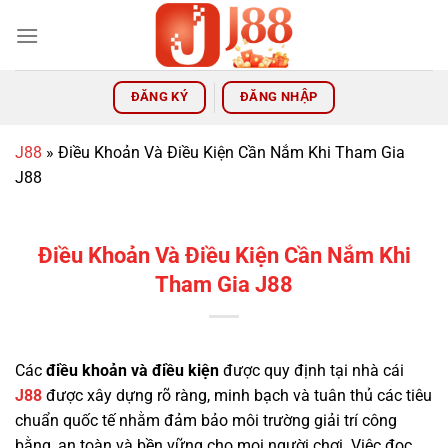
Bỏ
qua
nội
dung
ĐĂNG KÝ
ĐĂNG NHẬP
J88
»
Điều Khoản Và Điều Kiện Cần Nắm Khi Tham Gia
J88
Điều Khoản Và Điều Kiện Cần Nắm Khi
Tham Gia J88
Các
điều khoản và điều kiện
được quy định tại nhà cái
J88
được xây dựng rõ ràng, minh bạch và tuân thủ các tiêu
chuẩn quốc tế nhằm đảm bảo môi trường giải trí công
bằng, an toàn và bền vững cho mọi người chơi. Việc đọc,