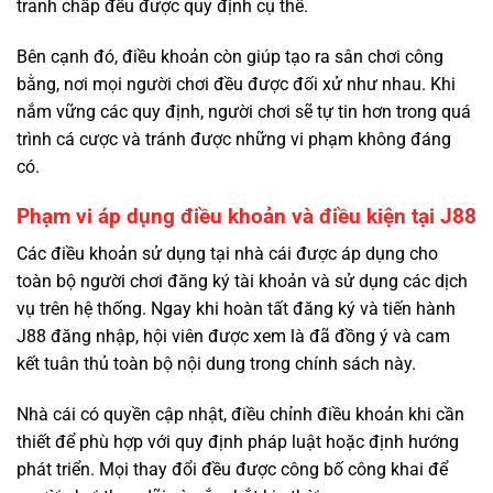
tranh chấp đều được quy định cụ thể.
Bên cạnh đó, điều khoản còn giúp tạo ra sân chơi công
bằng, nơi mọi người chơi đều được đối xử như nhau. Khi
nắm vững các quy định, người chơi sẽ tự tin hơn trong quá
trình cá cược và tránh được những vi phạm không đáng
có.
Phạm vi áp dụng điều khoản và điều kiện tại J88
Các điều khoản sử dụng tại nhà cái được áp dụng cho
toàn bộ người chơi đăng ký tài khoản và sử dụng các dịch
vụ trên hệ thống. Ngay khi hoàn tất đăng ký và tiến hành
J88 đăng nhập, hội viên được xem là đã đồng ý và cam
kết tuân thủ toàn bộ nội dung trong chính sách này.
Nhà cái có quyền cập nhật, điều chỉnh điều khoản khi cần
thiết để phù hợp với quy định pháp luật hoặc định hướng
phát triển. Mọi thay đổi đều được công bố công khai để