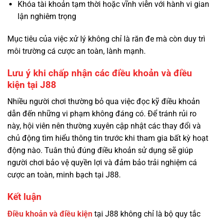
Khóa tài khoản tạm thời hoặc vĩnh viễn với hành vi gian
lận nghiêm trọng
Mục tiêu của việc xử lý không chỉ là răn đe mà còn duy trì
môi trường cá cược an toàn, lành mạnh.
Lưu ý khi chấp nhận các điều khoản và điều
kiện tại J88
Nhiều người chơi thường bỏ qua việc đọc kỹ điều khoản
dẫn đến những vi phạm không đáng có. Để tránh rủi ro
này, hội viên nên thường xuyên cập nhật các thay đổi và
chủ động tìm hiểu thông tin trước khi tham gia bất kỳ hoạt
động nào. Tuân thủ đúng điều khoản sử dụng sẽ giúp
người chơi bảo vệ quyền lợi và đảm bảo trải nghiệm cá
cược an toàn, minh bạch tại J88.
Kết luận
Điều khoản và điều kiện
tại J88 không chỉ là bộ quy tắc