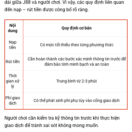
dài giữa J88 và người chơi. Vì vậy, các quy định liên quan
đến nạp – rút tiền được công bố rõ ràng.
Nội
Quy định cơ bản
dung
Nạp
Có mức tối thiểu theo từng phương thức
tiền
Cần hoàn thành các bước xác minh thông tin trước để
Rút tiền
đảm bảo tính minh bạch và an toàn
Thời
gian xử
Trung bình từ 2-3 phút
lý
Phí giao
Có thể phát sinh phí phụ tùy vào cổng giao dịch
dịch
Người chơi cần kiểm tra kỹ thông tin trước khi thực hiện
giao dịch để tránh sai sót không mong muốn.