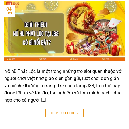
04
Th1
Nổ hũ Phát Lộc là một trong những trò slot quen thuộc với
người chơi Việt nhờ giao diện gần gũi, luật chơi đơn giản
và cơ chế thưởng rõ ràng. Trên nền tảng J88, trò chơi này
được tối ưu về tốc độ, trải nghiệm và tính minh bạch, phù
hợp cho cả người […]
TIẾP TỤC ĐỌC
→