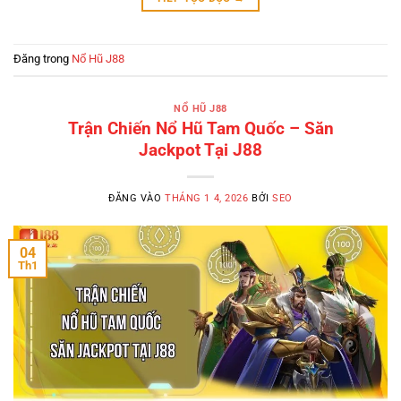
Đăng trong
Nổ Hũ J88
NỔ HŨ J88
Trận Chiến Nổ Hũ Tam Quốc – Săn
Jackpot Tại J88
ĐĂNG VÀO
THÁNG 1 4, 2026
BỞI
SEO
04
Th1