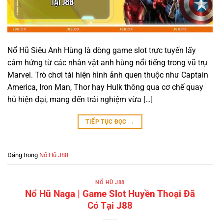
Nổ Hũ Siêu Anh Hùng là dòng game slot trực tuyến lấy
cảm hứng từ các nhân vật anh hùng nổi tiếng trong vũ trụ
Marvel. Trò chơi tái hiện hình ảnh quen thuộc như Captain
America, Iron Man, Thor hay Hulk thông qua cơ chế quay
hũ hiện đại, mang đến trải nghiệm vừa […]
TIẾP TỤC ĐỌC
→
Đăng trong
Nổ Hũ J88
NỔ HŨ J88
Nổ Hũ Naga | Game Slot Huyền Thoại Đã
Có Tại J88