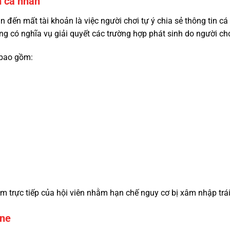
n cá nhân
đến mất tài khoản là việc người chơi tự ý chia sẻ thông tin c
ông có nghĩa vụ giải quyết các trường hợp phát sinh do người ch
 bao gồm:
iệm trực tiếp của hội viên nhằm hạn chế nguy cơ bị xâm nhập trá
ine