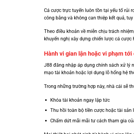
Cá cược trực tuyến luôn tồn tại yếu tố rủ
công bằng và không can thiệp kết quả, tuy
Theo điều khoản về miễn chịu trách nhiệm,
khuyến nghị xây dựng chiến lược cá cược hợ
Hành vi gian lận hoặc vi phạm tới
J88 đăng nhập áp dụng chính sách xử lý ng
mạo tài khoản hoặc lợi dụng lỗ hổng hệ th
Trong những trường hợp này, nhà cái sẽ th
Khóa tài khoản ngay lập tức
Thu hồi toàn bộ tiền cược hoặc tài sản 
Chấm dứt mãi mãi tư cách tham gia của