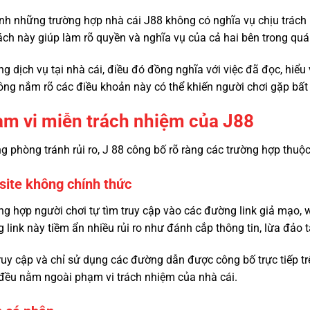
ịnh những trường hợp nhà cái J88 không có nghĩa vụ chịu trách 
ách này giúp làm rõ quyền và nghĩa vụ của cả hai bên trong quá
g dịch vụ tại nhà cái, điều đó đồng nghĩa với việc đã đọc, hiể
ông nắm rõ các điều khoản này có thể khiến người chơi gặp bất
ạm vi miễn trách nhiệm của J88
g phòng tránh rủi ro, J 88 công bố rõ ràng các trường hợp thuộ
site không chính thức
ờng hợp người chơi tự tìm truy cập vào các đường link giả mạo
link này tiềm ẩn nhiều rủi ro như đánh cắp thông tin, lừa đảo 
uy cập và chỉ sử dụng các đường dẫn được công bố trực tiếp tr
iả đều nằm ngoài phạm vi trách nhiệm của nhà cái.