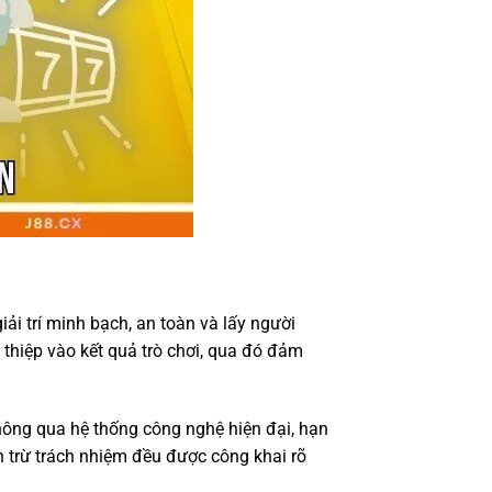
ải trí minh bạch, an toàn và lấy người
thiệp vào kết quả trò chơi, qua đó đảm
thông qua hệ thống công nghệ hiện đại, hạn
ễn trừ trách nhiệm đều được công khai rõ