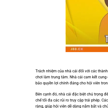
Trách nhiệm của nhà cái đối với các thành
chơi làm trung tâm. Nhà cái cam kết cung 
bảo quyền lợi chính đáng cho hội viên tron
Bên cạnh đó, nhà cái đặc biệt chú trọng đ
chế tối đa các rủi ro truy cập trái phép. 
ràng, giúp hội viên dễ dàng nắm bắt và ch