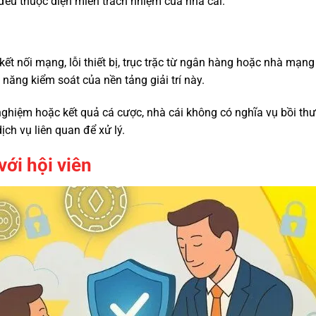
n đều thuộc diện miễn trách nhiệm của nhà cái.
kết nối mạng, lỗi thiết bị, trục trặc từ ngân hàng hoặc nhà mạn
ăng kiểm soát của nền tảng giải trí này.
ghiệm hoặc kết quả cá cược, nhà cái không có nghĩa vụ bồi thư
ịch vụ liên quan để xử lý.
ới hội viên