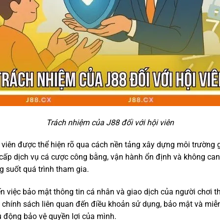
Trách nhiệm của J88 đối với hội viên
 viên được thể hiện rõ qua cách nền tảng xây dựng môi trường gi
cấp dịch vụ cá cược công bằng, vận hành ổn định và không can 
g suốt quá trình tham gia.
ến việc bảo mật thông tin cá nhân và giao dịch của người chơi 
Các chính sách liên quan đến điều khoản sử dụng, bảo mật và mi
ủ động bảo vệ quyền lợi của mình.