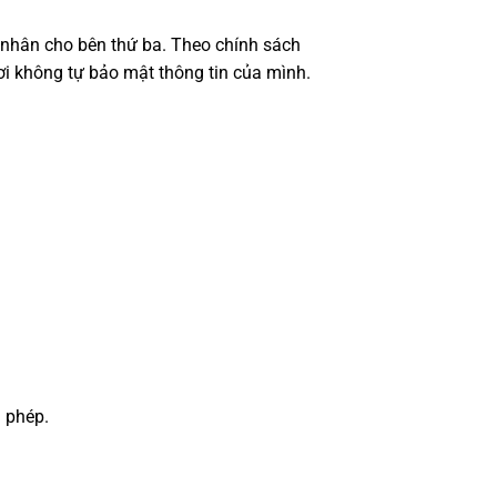
á nhân cho bên thứ ba. Theo chính sách
ơi không tự bảo mật thông tin của mình.
i phép.