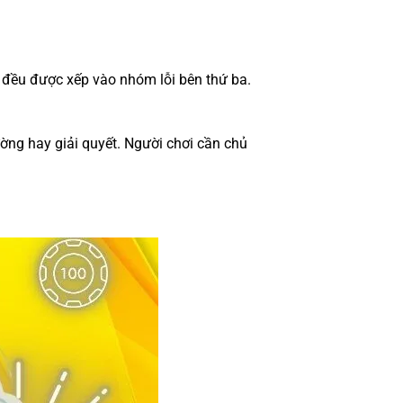
g đều được xếp vào nhóm lỗi bên thứ ba.
ờng hay giải quyết. Người chơi cần chủ