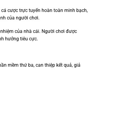
g cá cược trực tuyến hoàn toàn minh bạch,
ịnh của người chơi.
h nhiệm của nhà cái. Người chơi được
nh hưởng tiêu cực.
ần mềm thứ ba, can thiệp kết quả, giả