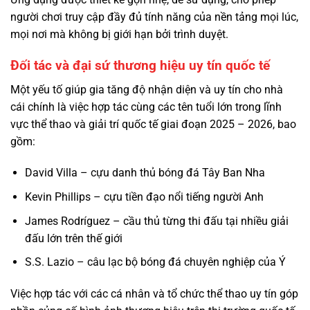
người chơi truy cập đầy đủ tính năng của nền tảng mọi lúc,
mọi nơi mà không bị giới hạn bởi trình duyệt.
Đối tác và đại sứ thương hiệu uy tín quốc tế
Một yếu tố giúp gia tăng độ nhận diện và uy tín cho nhà
cái chính là việc hợp tác cùng các tên tuổi lớn trong lĩnh
vực thể thao và giải trí quốc tế giai đoạn 2025 – 2026, bao
gồm:
David Villa – cựu danh thủ bóng đá Tây Ban Nha
Kevin Phillips – cựu tiền đạo nổi tiếng người Anh
James Rodríguez – cầu thủ từng thi đấu tại nhiều giải
đấu lớn trên thế giới
S.S. Lazio – câu lạc bộ bóng đá chuyên nghiệp của Ý
Việc hợp tác với các cá nhân và tổ chức thể thao uy tín góp