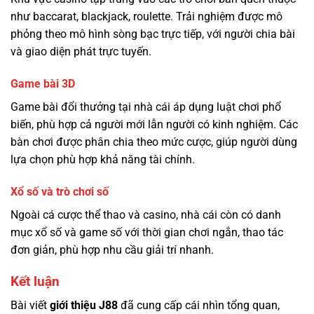
như baccarat, blackjack, roulette. Trải nghiệm được mô
phỏng theo mô hình sòng bạc trực tiếp, với người chia bài
và giao diện phát trực tuyến.
Game bài 3D
Game bài đổi thưởng tại nhà cái áp dụng luật chơi phổ
biến, phù hợp cả người mới lẫn người có kinh nghiệm. Các
bàn chơi được phân chia theo mức cược, giúp người dùng
lựa chọn phù hợp khả năng tài chính.
Xổ số và trò chơi số
Ngoài cá cược thể thao và casino, nhà cái còn có danh
mục xổ số và game số với thời gian chơi ngắn, thao tác
đơn giản, phù hợp nhu cầu giải trí nhanh.
Kết luận
Bài viết
giới thiệu J88
đã cung cấp cái nhìn tổng quan,