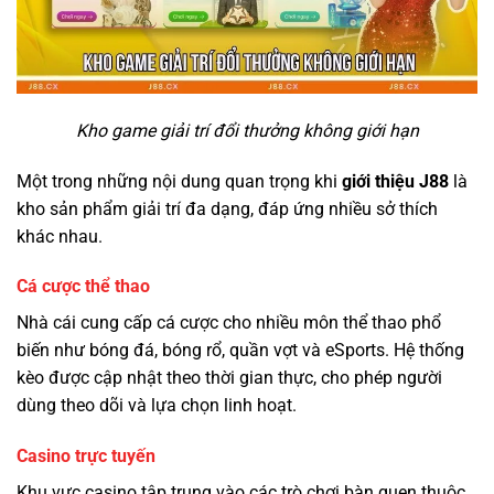
Kho game giải trí đổi thưởng không giới hạn
Một trong những nội dung quan trọng khi
giới thiệu J88
là
kho sản phẩm giải trí đa dạng, đáp ứng nhiều sở thích
khác nhau.
Cá cược thể thao
Nhà cái cung cấp cá cược cho nhiều môn thể thao phổ
biến như bóng đá, bóng rổ, quần vợt và eSports. Hệ thống
kèo được cập nhật theo thời gian thực, cho phép người
dùng theo dõi và lựa chọn linh hoạt.
Casino trực tuyến
Khu vực casino tập trung vào các trò chơi bàn quen thuộc