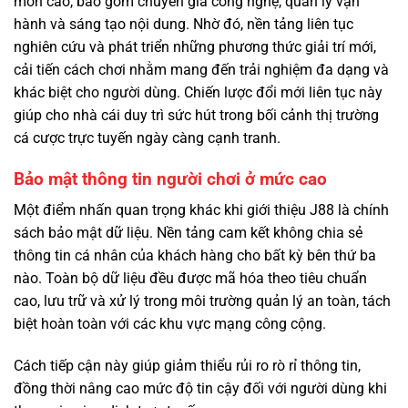
môn cao, bao gồm chuyên gia công nghệ, quản lý vận
hành và sáng tạo nội dung. Nhờ đó, nền tảng liên tục
nghiên cứu và phát triển những phương thức giải trí mới,
cải tiến cách chơi nhằm mang đến trải nghiệm đa dạng và
khác biệt cho người dùng. Chiến lược đổi mới liên tục này
giúp cho nhà cái duy trì sức hút trong bối cảnh thị trường
cá cược trực tuyến ngày càng cạnh tranh.
Bảo mật thông tin người chơi ở mức cao
Một điểm nhấn quan trọng khác khi giới thiệu J88 là chính
sách bảo mật dữ liệu. Nền tảng cam kết không chia sẻ
thông tin cá nhân của khách hàng cho bất kỳ bên thứ ba
nào. Toàn bộ dữ liệu đều được mã hóa theo tiêu chuẩn
cao, lưu trữ và xử lý trong môi trường quản lý an toàn, tách
biệt hoàn toàn với các khu vực mạng công cộng.
Cách tiếp cận này giúp giảm thiểu rủi ro rò rỉ thông tin,
đồng thời nâng cao mức độ tin cậy đối với người dùng khi