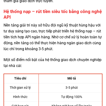
tham gia giao dịch trực tuyến.
Hệ thống nạp – rút tiền siêu tốc bằng công nghệ
API
Nền tảng giải trí này sở hữu đội ngũ kỹ thuật hùng hậu với
tư duy sáng tạo cao, trực tiếp phát triển hệ thống nạp – rút
tiền tích hợp API ngân hàng. Nhờ cơ chế xử lý hoàn toàn tự
động, nền tảng có thể thực hiện hàng ngàn giao dịch cùng
lúc chỉ trong khoảng 3-5 phút.
Một số điểm nổi bật của hệ thống giao dịch chuyên nghiệp
tại nhà cái:
Tiêu chí
Mô tả
Thời gian xử lý
3-5 phút
Hình thức
Tự động 100%