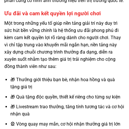
phần củng cố hình ảnh thương hiệu trên thị trường quốc tế.
Ưu đãi và cam kết quyền lợi người chơi
Một trong những yếu tố giúp nền tảng giải trí này duy trì
sức hút bền vững chính là hệ thống ưu đãi phong phú đi
kèm cam kết quyền lợi rõ ràng dành cho người chơi. Thay
vì chỉ tập trung vào khuyến mãi ngắn hạn, nền tảng này
xây dựng chuỗi chương trình thưởng đa dạng, diễn ra
xuyên suốt nhằm tạo thêm giá trị trải nghiệm cho cộng
đồng thành viên như sau:
🎁 Thưởng giới thiệu bạn bè, nhận hoa hồng và quà
tặng giá trị
🎁 Quà tặng độc quyền, thiết kế riêng cho từng sự kiện
🎁 Livestream trao thưởng, tăng tính tương tác và cơ hội
nhận quà
🎡 Vòng quay may mắn, cơ hội nhận thưởng giá trị lớn