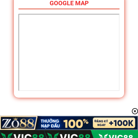
GOOGLE MAP
Copyright 2026 ©
J88