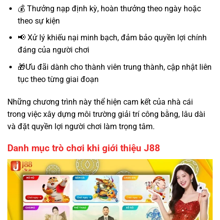
💰 Thưởng nạp định kỳ, hoàn thưởng theo ngày hoặc
theo sự kiện
📢 Xử lý khiếu nại minh bạch, đảm bảo quyền lợi chính
đáng của người chơi
🎁Ưu đãi dành cho thành viên trung thành, cập nhật liên
tục theo từng giai đoạn
Những chương trình này thể hiện cam kết của nhà cái
trong việc xây dựng môi trường giải trí công bằng, lâu dài
và đặt quyền lợi người chơi làm trọng tâm.
Danh mục trò chơi khi giới thiệu J88