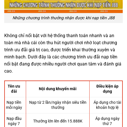
Những chương trình thưởng nhận được khi nạp tiền J88
Không chỉ nổi bật với hệ thống thanh toán nhanh và an
toàn mà nhà cái còn thu hút người chơi nhờ loạt chương
trình ưu đãi giá trị cao, được triển khai thường xuyên và
minh bạch. Dưới đây là các chương trình ưu đãi nạp tiền
nổi bật đang được nhiều người chơi quan tâm và đánh giá
cao.
Tên ưu
Điều kiện áp
Nội dung khuyến mãi
đãi
dụng
Nạp tiền
Nạp từ 2 lần/ngày nhận siêu tiền
Áp dụng cho tài
mỗi ngày
thưởng
khoản hợp lệ
Nạp đầu
Áp dụng ngày
Thưởng lớn lên đến 15.888K
ngày 7
thứ 7