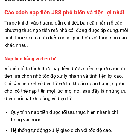
Các cách nạp tiền J88 phổ biến và tiện lợi nhất
Trước khi đi vào hướng dẫn chi tiết, bạn cần nắm rõ các
phương thức nạp tiền mà nhà cái đang được áp dụng, mỗi
hình thức đều có ưu điểm riêng, phù hợp với từng nhu cầu
khác nhau.
Nạp tiền bằng ví điện tử
Ví điện tử là hình thức nạp tiền được nhiều người chơi ưu
tiên lựa chọn nhờ tốc độ xử lý nhanh và tính tiện lợi cao.
Chỉ cần liên kết ví điện tử với tài khoản ngân hàng, người
chơi có thể nạp tiền mọi lúc, mọi nơi, sau đây là những ưu
điểm nổi bật khi dùng ví điện tử:
Quy trình nạp tiền được tối ưu, thực hiện nhanh chỉ
trong vài bước.
Hệ thống tự động xử lý giao dịch với tốc độ cao.