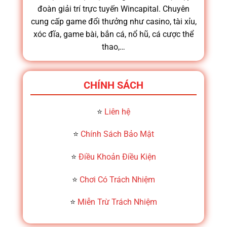
đoàn giải trí trực tuyến Wincapital. Chuyên
cung cấp game đổi thưởng như casino, tài xỉu,
xóc đĩa, game bài, bắn cá, nổ hũ, cá cược thể
thao,…
CHÍNH SÁCH
⭐️
Liên hệ
⭐️
Chính Sách Bảo Mật
⭐️
Điều Khoản Điều Kiện
⭐️
Chơi Có Trách Nhiệm
⭐️
Miễn Trừ Trách Nhiệm