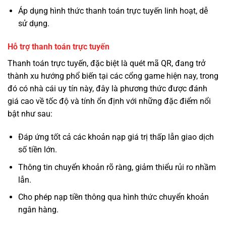
Áp dụng hình thức thanh toán trực tuyến linh hoạt, dễ
sử dụng.
Hỗ trợ thanh toán trực tuyến
Thanh toán trực tuyến, đặc biệt là quét mã QR, đang trở
thành xu hướng phổ biến tại các cổng game hiện nay, trong
đó có nhà cái uy tín này, đây là phương thức được đánh
giá cao về tốc độ và tính ổn định với những đặc điểm nổi
bật như sau:
Đáp ứng tốt cả các khoản nạp giá trị thấp lẫn giao dịch
số tiền lớn.
Thông tin chuyển khoản rõ ràng, giảm thiểu rủi ro nhầm
lẫn.
Cho phép nạp tiền thông qua hình thức chuyển khoản
ngân hàng.