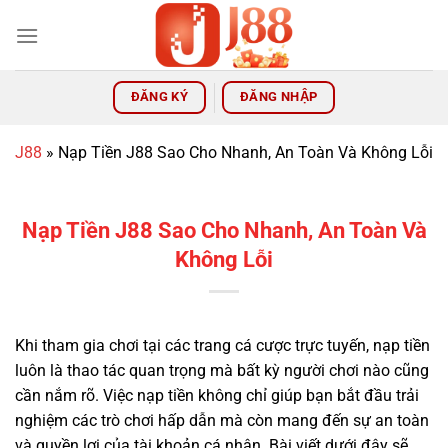
Bỏ
qua
nội
dung
ĐĂNG KÝ
ĐĂNG NHẬP
J88
»
Nạp Tiền J88 Sao Cho Nhanh, An Toàn Và Không Lỗi
Nạp Tiền J88 Sao Cho Nhanh, An Toàn Và
Không Lỗi
Khi tham gia chơi tại các trang cá cược trực tuyến, nạp tiền
luôn là thao tác quan trọng mà bất kỳ người chơi nào cũng
cần nắm rõ. Việc nạp tiền không chỉ giúp bạn bắt đầu trải
nghiệm các trò chơi hấp dẫn mà còn mang đến sự an toàn
và quyền lợi của tài khoản cá nhân. Bài viết dưới đây sẽ