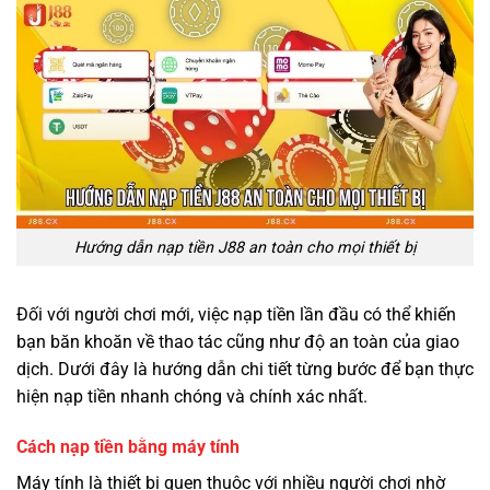
Hướng dẫn nạp tiền J88 an toàn cho mọi thiết bị
Đối với người chơi mới, việc nạp tiền lần đầu có thể khiến
bạn băn khoăn về thao tác cũng như độ an toàn của giao
dịch. Dưới đây là hướng dẫn chi tiết từng bước để bạn thực
hiện nạp tiền nhanh chóng và chính xác nhất.
Cách nạp tiền bằng máy tính
Máy tính là thiết bị quen thuộc với nhiều người chơi nhờ