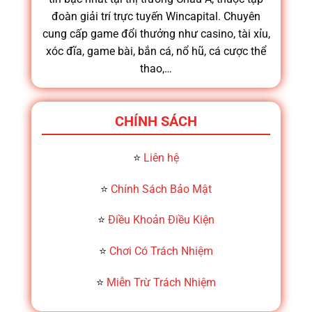
đoàn giải trí trực tuyến Wincapital. Chuyên
cung cấp game đổi thưởng như casino, tài xỉu,
xóc đĩa, game bài, bắn cá, nổ hũ, cá cược thể
thao,…
CHÍNH SÁCH
⭐️
Liên hệ
⭐️
Chính Sách Bảo Mật
⭐️
Điều Khoản Điều Kiện
⭐️
Chơi Có Trách Nhiệm
⭐️
Miễn Trừ Trách Nhiệm