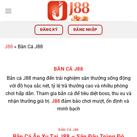
Bỏ
qua
nội
dung
ĐĂNG KÝ
ĐĂNG NHẬP
J88
»
Băn Cá J88
BĂN CÁ J88
Bắn cá J88 mang đến trải nghiệm săn thưởng sống động
với đồ họa sắc nét, tỷ lệ trả thưởng cao và nhiều phòng
chơi hấp dẫn. Tham gia bắn cá để tiêu diệt boss, thu xu và
nhận thưởng giá trị.
J88
đảm bảo chơi mượt, ổn định và
minh bạch
BĂN CÁ J88
Bắn Cá Ăn Xu Tại J88 – Săn Đâu Trúng Đó