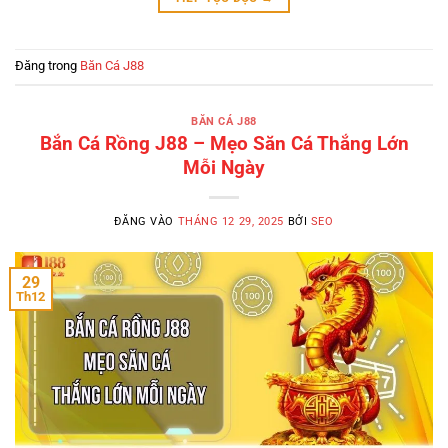
Đăng trong
Băn Cá J88
BĂN CÁ J88
Bắn Cá Rồng J88 – Mẹo Săn Cá Thắng Lớn
Mỗi Ngày
ĐĂNG VÀO
THÁNG 12 29, 2025
BỞI
SEO
29
Th12