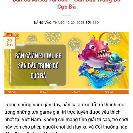
Cực Đã
ĐĂNG VÀO
THÁNG 12 29, 2025
BỞI
SEO
29
Th12
Trong những năm gần đây, bắn cá ăn xu đã trở thành một
trong những tựa game giải trí trực tuyến được yêu thích
nhất tại Việt Nam. Không chỉ mang tính giải trí cao, trò chơi
này còn cho phép người chơi tích lũy xu và đổi thưởng hấp