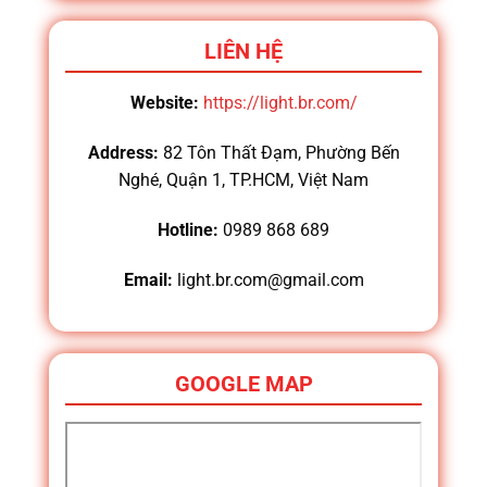
LIÊN HỆ
Website:
https://light.br.com/
Address:
82 Tôn Thất Đạm, Phường Bến
Nghé, Quận 1, TP.HCM, Việt Nam
Hotline:
0989 868 689
Email:
light.br.com@gmail.com
GOOGLE MAP