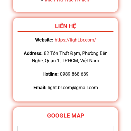
LIÊN HỆ
Website:
https://light.br.com/
Address:
82 Tôn Thất Đạm, Phường Bến
Nghé, Quận 1, TP.HCM, Việt Nam
Hotline:
0989 868 689
Email:
light.br.com@gmail.com
GOOGLE MAP