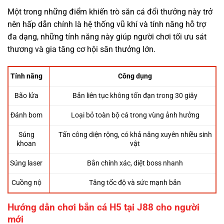
Một trong những điểm khiến trò săn cá đổi thưởng này trở
nên hấp dẫn chính là hệ thống vũ khí và tính năng hỗ trợ
đa dạng, những tính năng này giúp người chơi tối ưu sát
thương và gia tăng cơ hội săn thưởng lớn.
Tính năng
Công dụng
Bão lửa
Bắn liên tục không tốn đạn trong 30 giây
Đánh bom
Loại bỏ toàn bộ cá trong vùng ảnh hưởng
Súng
Tấn công diện rộng, có khả năng xuyên nhiều sinh
khoan
vật
Súng laser
Bắn chính xác, diệt boss nhanh
Cuồng nộ
Tăng tốc độ và sức mạnh bắn
Hướng dẫn chơi bắn cá H5 tại J88 cho người
mới