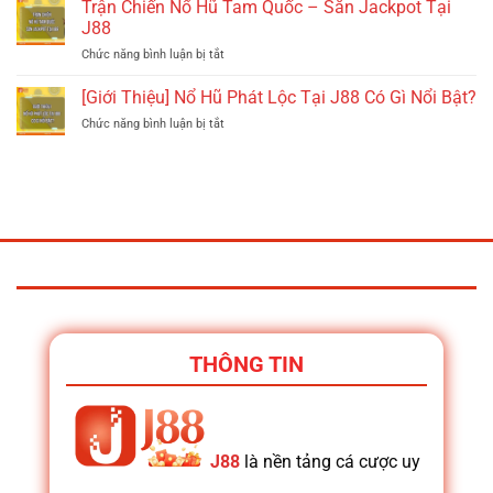
Hũ
Trận Chiến Nổ Hũ Tam Quốc – Săn Jackpot Tại
Slot
Thưởng
Naga
Avengers
J88
|
Hấp
Chức năng bình luận bị tắt
ở
Game
Dẫn
Trận
Slot
Tại
Chiến
[Giới Thiệu] Nổ Hũ Phát Lộc Tại J88 Có Gì Nổi Bật?
Huyền
J88
Nổ
Thoại
Chức năng bình luận bị tắt
ở
Hũ
Đã
[Giới
Tam
Có
Thiệu]
Quốc
Tại
Nổ
–
J88
Hũ
Săn
Phát
Jackpot
Lộc
Tại
Tại
J88
J88
Có
Gì
Nổi
Bật?
THÔNG TIN
J88
là nền tảng cá cược uy