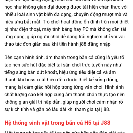
học như không gian đại dương được tái hiện chân thực với
nhiều loài sinh vật biển đa dạng, chuyển động mượt mà và
hiệu ứng bắt mắt. Trò chơi hoạt động ổn định trên mọi thiết
bị như điện thoại, máy tính bảng hay PC mà không cần tải
ứng dụng, giúp người chơi dễ dàng trải nghiệm chỉ với vài
thao tác đơn giản sau khi tiến hành j88 đăng nhập.
Bên cạnh hình ảnh, âm thanh trong bắn cá cũng là yếu tố
tạo nên sức hút đặc biệt tại sân chơi trực tuyến này như
tiếng súng bắn dứt khoát, hiệu ứng tiêu diệt cá và âm
thanh khi boss xuất hiện đều được thiết kế sống động,
mang lại cảm giác hồi hộp trong từng ván chơi. Hình ảnh
chất lượng cao kết hợp cùng âm thanh chân thực tạo nên
không gian giải trí hấp dẫn, giúp người chơi cảm nhận rõ
sự kịch tính và gắn bó lâu dài khi tham gia tại j 88.
Hệ thống sinh vật trong bắn cá H5 tại J88