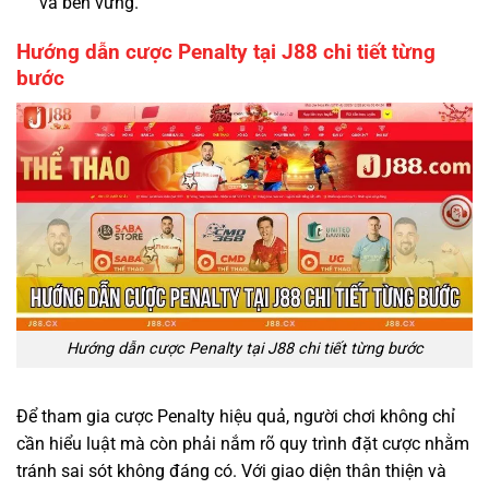
và bền vững.
Hướng dẫn cược Penalty tại J88 chi tiết từng
bước
Hướng dẫn cược Penalty tại J88 chi tiết từng bước
Để tham gia cược Penalty hiệu quả, người chơi không chỉ
cần hiểu luật mà còn phải nắm rõ quy trình đặt cược nhằm
tránh sai sót không đáng có. Với giao diện thân thiện và