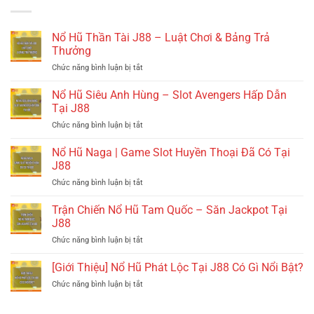
Nổ Hũ Thần Tài J88 – Luật Chơi & Bảng Trả
Thưởng
Chức năng bình luận bị tắt
ở
Nổ
Hũ
Nổ Hũ Siêu Anh Hùng – Slot Avengers Hấp Dẫn
Thần
Tại J88
Tài
Chức năng bình luận bị tắt
ở
J88
Nổ
–
Hũ
Nổ Hũ Naga | Game Slot Huyền Thoại Đã Có Tại
Luật
Siêu
Chơi
J88
Anh
&
Chức năng bình luận bị tắt
ở
Hùng
Bảng
Nổ
–
Trả
Hũ
Trận Chiến Nổ Hũ Tam Quốc – Săn Jackpot Tại
Slot
Thưởng
Naga
Avengers
J88
|
Hấp
Chức năng bình luận bị tắt
ở
Game
Dẫn
Trận
Slot
Tại
Chiến
[Giới Thiệu] Nổ Hũ Phát Lộc Tại J88 Có Gì Nổi Bật?
Huyền
J88
Nổ
Thoại
Chức năng bình luận bị tắt
ở
Hũ
Đã
[Giới
Tam
Có
Thiệu]
Quốc
Tại