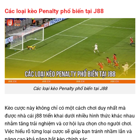
Các loại kèo Penalty phổ biến tại J88
Các loại kèo Penalty phổ biến tại J88
Kèo cược này không chỉ có một cách chơi duy nhất mà
được nhà cái j88 triển khai dưới nhiều hình thức khác nhau
nhằm tăng trải nghiệm và cơ hội lựa chọn cho người chơi.
Việc hiểu rõ từng loại cược sẽ giúp bạn tránh nhầm lẫn và
nâng cao khả năng bắt kèo chính xác.