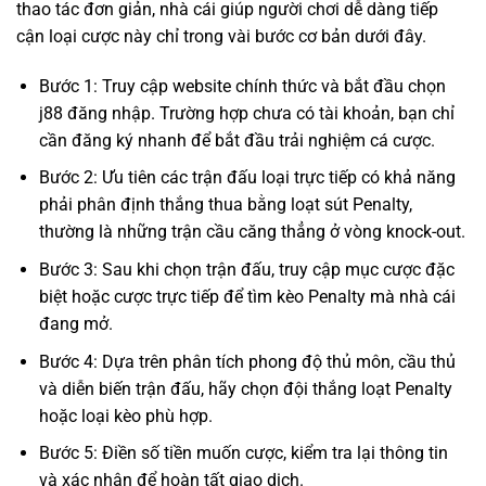
thao tác đơn giản, nhà cái giúp người chơi dễ dàng tiếp
cận loại cược này chỉ trong vài bước cơ bản dưới đây.
Bước 1: Truy cập website chính thức và bắt đầu chọn
j88 đăng nhập. Trường hợp chưa có tài khoản, bạn chỉ
cần đăng ký nhanh để bắt đầu trải nghiệm cá cược.
Bước 2: Ưu tiên các trận đấu loại trực tiếp có khả năng
phải phân định thắng thua bằng loạt sút Penalty,
thường là những trận cầu căng thẳng ở vòng knock-out.
Bước 3: Sau khi chọn trận đấu, truy cập mục cược đặc
biệt hoặc cược trực tiếp để tìm kèo Penalty mà nhà cái
đang mở.
Bước 4: Dựa trên phân tích phong độ thủ môn, cầu thủ
và diễn biến trận đấu, hãy chọn đội thắng loạt Penalty
hoặc loại kèo phù hợp.
Bước 5: Điền số tiền muốn cược, kiểm tra lại thông tin
và xác nhận để hoàn tất giao dịch.