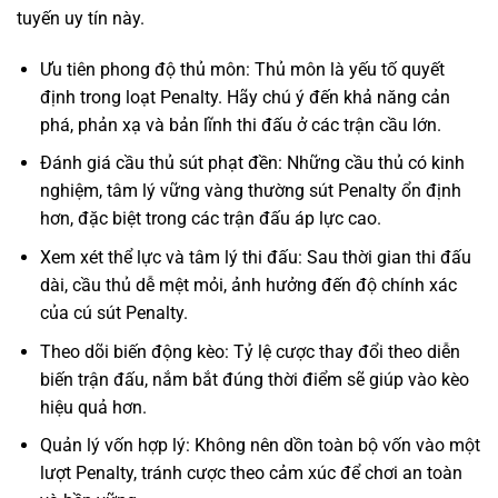
tuyến uy tín này.
Ưu tiên phong độ thủ môn: Thủ môn là yếu tố quyết
định trong loạt Penalty. Hãy chú ý đến khả năng cản
phá, phản xạ và bản lĩnh thi đấu ở các trận cầu lớn.
Đánh giá cầu thủ sút phạt đền: Những cầu thủ có kinh
nghiệm, tâm lý vững vàng thường sút Penalty ổn định
hơn, đặc biệt trong các trận đấu áp lực cao.
Xem xét thể lực và tâm lý thi đấu: Sau thời gian thi đấu
dài, cầu thủ dễ mệt mỏi, ảnh hưởng đến độ chính xác
của cú sút Penalty.
Theo dõi biến động kèo: Tỷ lệ cược thay đổi theo diễn
biến trận đấu, nắm bắt đúng thời điểm sẽ giúp vào kèo
hiệu quả hơn.
Quản lý vốn hợp lý: Không nên dồn toàn bộ vốn vào một
lượt Penalty, tránh cược theo cảm xúc để chơi an toàn