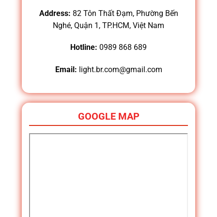
Address:
82 Tôn Thất Đạm, Phường Bến
Nghé, Quận 1, TP.HCM, Việt Nam
Hotline:
0989 868 689
Email:
light.br.com@gmail.com
GOOGLE MAP