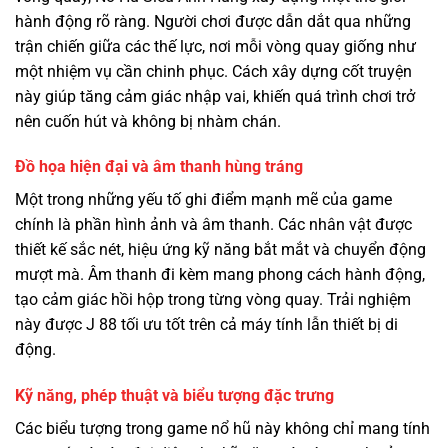
hành động rõ ràng. Người chơi được dẫn dắt qua những
trận chiến giữa các thế lực, nơi mỗi vòng quay giống như
một nhiệm vụ cần chinh phục. Cách xây dựng cốt truyện
này giúp tăng cảm giác nhập vai, khiến quá trình chơi trở
nên cuốn hút và không bị nhàm chán.
Đồ họa hiện đại và âm thanh hùng tráng
Một trong những yếu tố ghi điểm mạnh mẽ của game
chính là phần hình ảnh và âm thanh. Các nhân vật được
thiết kế sắc nét, hiệu ứng kỹ năng bắt mắt và chuyển động
mượt mà. Âm thanh đi kèm mang phong cách hành động,
tạo cảm giác hồi hộp trong từng vòng quay. Trải nghiệm
này được J 88 tối ưu tốt trên cả máy tính lẫn thiết bị di
động.
Kỹ năng, phép thuật và biểu tượng đặc trưng
Các biểu tượng trong game nổ hũ này không chỉ mang tính