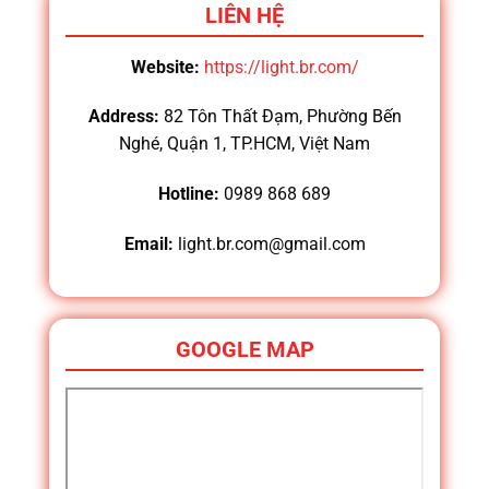
LIÊN HỆ
Website:
https://light.br.com/
Address:
82 Tôn Thất Đạm, Phường Bến
Nghé, Quận 1, TP.HCM, Việt Nam
Hotline:
0989 868 689
Email:
light.br.com@gmail.com
GOOGLE MAP