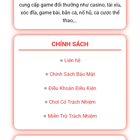
cung cấp game đổi thưởng như casino, tài xỉu,
xóc đĩa, game bài, bắn cá, nổ hũ, cá cược thể
thao,…
CHÍNH SÁCH
⭐️
Liên hệ
⭐️
Chính Sách Bảo Mật
⭐️
Điều Khoản Điều Kiện
⭐️
Chơi Có Trách Nhiệm
⭐️
Miễn Trừ Trách Nhiệm