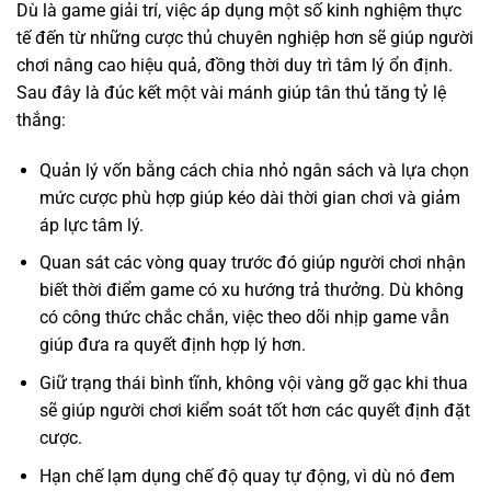
Dù là game giải trí, việc áp dụng một số kinh nghiệm thực
tế đến từ những cược thủ chuyên nghiệp hơn sẽ giúp người
chơi nâng cao hiệu quả, đồng thời duy trì tâm lý ổn định.
Sau đây là đúc kết một vài mánh giúp tân thủ tăng tỷ lệ
thắng:
Quản lý vốn bằng cách chia nhỏ ngân sách và lựa chọn
mức cược phù hợp giúp kéo dài thời gian chơi và giảm
áp lực tâm lý.
Quan sát các vòng quay trước đó giúp người chơi nhận
biết thời điểm game có xu hướng trả thưởng. Dù không
có công thức chắc chắn, việc theo dõi nhịp game vẫn
giúp đưa ra quyết định hợp lý hơn.
Giữ trạng thái bình tĩnh, không vội vàng gỡ gạc khi thua
sẽ giúp người chơi kiểm soát tốt hơn các quyết định đặt
cược.
Hạn chế lạm dụng chế độ quay tự động, vì dù nó đem