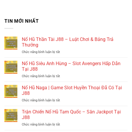
TIN MỚI NHẤT
Nổ Hũ Thần Tài J88 – Luật Chơi & Bảng Trả
Thưởng
Chức năng bình luận bị tắt
ở
Nổ
Hũ
Nổ Hũ Siêu Anh Hùng – Slot Avengers Hấp Dẫn
Thần
Tại J88
Tài
Chức năng bình luận bị tắt
ở
J88
Nổ
–
Hũ
Nổ Hũ Naga | Game Slot Huyền Thoại Đã Có Tại
Luật
Siêu
Chơi
J88
Anh
&
Chức năng bình luận bị tắt
ở
Hùng
Bảng
Nổ
–
Trả
Hũ
Trận Chiến Nổ Hũ Tam Quốc – Săn Jackpot Tại
Slot
Thưởng
Naga
Avengers
J88
|
Hấp
Chức năng bình luận bị tắt
ở
Game
Dẫn
Trận
Slot
Tại