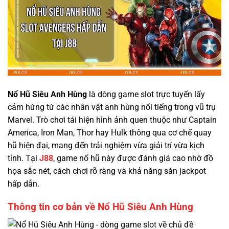
Nổ Hũ Siêu Anh Hùng
là dòng game slot trực tuyến lấy
cảm hứng từ các nhân vật anh hùng nổi tiếng trong vũ trụ
Marvel. Trò chơi tái hiện hình ảnh quen thuộc như Captain
America, Iron Man, Thor hay Hulk thông qua cơ chế quay
hũ hiện đại, mang đến trải nghiệm vừa giải trí vừa kịch
tính. Tại
J88
, game nổ hũ này được đánh giá cao nhờ đồ
họa sắc nét, cách chơi rõ ràng và khả năng săn jackpot
hấp dẫn.
Thông tin cơ bản về Nổ Hũ Siêu Anh Hùng