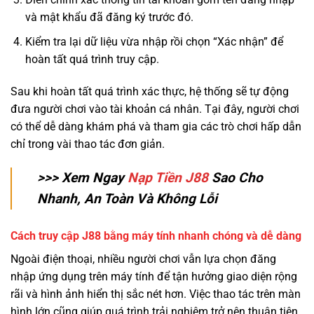
và mật khẩu đã đăng ký trước đó.
Kiểm tra lại dữ liệu vừa nhập rồi chọn “Xác nhận” để
hoàn tất quá trình truy cập.
Sau khi hoàn tất quá trình xác thực, hệ thống sẽ tự động
đưa người chơi vào tài khoản cá nhân. Tại đây, người chơi
có thể dễ dàng khám phá và tham gia các trò chơi hấp dẫn
chỉ trong vài thao tác đơn giản.
>>> Xem Ngay
Nạp Tiền J88
Sao Cho
Nhanh, An Toàn Và Không Lỗi
Cách truy cập J88 bằng máy tính nhanh chóng và dễ dàng
Ngoài điện thoại, nhiều người chơi vẫn lựa chọn đăng
nhập ứng dụng trên máy tính để tận hưởng giao diện rộng
rãi và hình ảnh hiển thị sắc nét hơn. Việc thao tác trên màn
hình lớn cũng giúp quá trình trải nghiệm trở nên thuận tiện