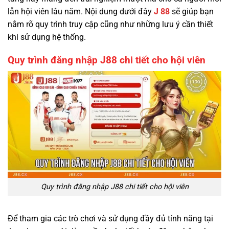
lẫn hội viên lâu năm. Nội dung dưới đây
J 88
sẽ giúp bạn
nắm rõ quy trình truy cập cũng như những lưu ý cần thiết
khi sử dụng hệ thống.
Quy trình đăng nhập J88 chi tiết cho hội viên
Quy trình đăng nhập J88 chi tiết cho hội viên
Để tham gia các trò chơi và sử dụng đầy đủ tính năng tại