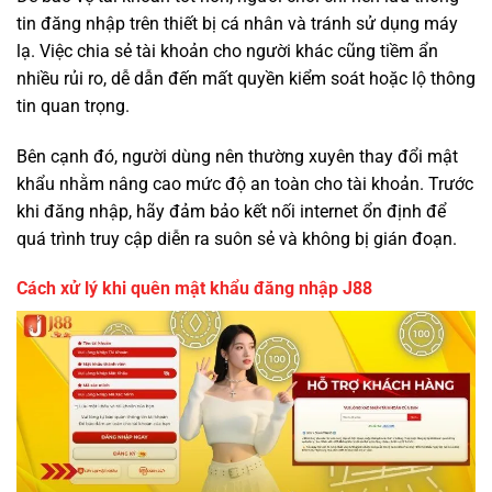
tin đăng nhập trên thiết bị cá nhân và tránh sử dụng máy
lạ. Việc chia sẻ tài khoản cho người khác cũng tiềm ẩn
nhiều rủi ro, dễ dẫn đến mất quyền kiểm soát hoặc lộ thông
tin quan trọng.
Bên cạnh đó, người dùng nên thường xuyên thay đổi mật
khẩu nhằm nâng cao mức độ an toàn cho tài khoản. Trước
khi đăng nhập, hãy đảm bảo kết nối internet ổn định để
quá trình truy cập diễn ra suôn sẻ và không bị gián đoạn.
Cách xử lý khi quên mật khẩu đăng nhập J88