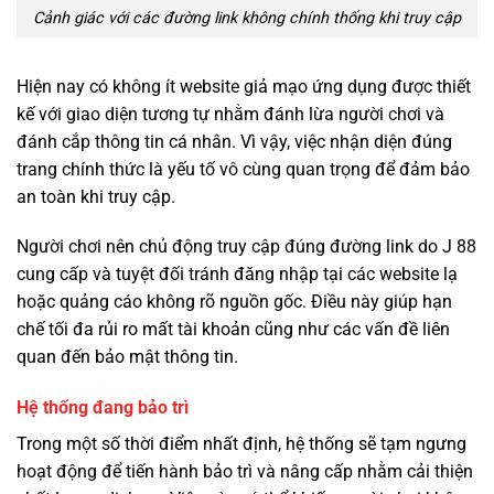
Cảnh giác với các đường link không chính thống khi truy cập
Hiện nay có không ít website giả mạo ứng dụng được thiết
kế với giao diện tương tự nhằm đánh lừa người chơi và
đánh cắp thông tin cá nhân. Vì vậy, việc nhận diện đúng
trang chính thức là yếu tố vô cùng quan trọng để đảm bảo
an toàn khi truy cập.
Người chơi nên chủ động truy cập đúng đường link do J 88
cung cấp và tuyệt đối tránh đăng nhập tại các website lạ
hoặc quảng cáo không rõ nguồn gốc. Điều này giúp hạn
chế tối đa rủi ro mất tài khoản cũng như các vấn đề liên
quan đến bảo mật thông tin.
Hệ thống đang bảo trì
Trong một số thời điểm nhất định, hệ thống sẽ tạm ngưng
hoạt động để tiến hành bảo trì và nâng cấp nhằm cải thiện