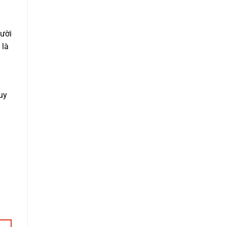
gười
 là
n
uy