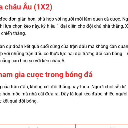
a châu Âu (1X2)
 đọc đơn giản hơn, phù hợp với người mới làm quen cá cược. N
hi lựa chọn kèo này, ký hiệu 1 đại diện cho đội chủ nhà thắng, X
 chiến thắng.
cần dự đoán kết quả cuối cùng của trận đấu mà không cần qua
 với những trận đấu có thực lực hai đội tương đối cân bằng. T
 cũng cao hơn so với kèo châu Á.
tham gia cược trong bóng đá
g của trận đấu, không xét đội thắng hay thua. Người chơi sẽ dự
 hơn mốc mà nhà cái đưa ra. Đây là loại kèo được nhiều người
c kết quả đội bóng.