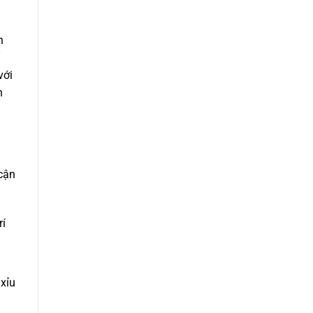
h
với
n
 cận
rí
xỉu