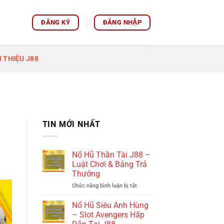
ĐĂNG KÝ
ĐĂNG NHẬP
I THIỆU J88
TIN MỚI NHẤT
Nổ Hũ Thần Tài J88 –
Luật Chơi & Bảng Trả
Thưởng
Chức năng bình luận bị tắt
ở
Nổ
Hũ
Nổ Hũ Siêu Anh Hùng
Thần
– Slot Avengers Hấp
Tài