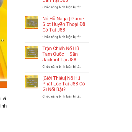
Dẫn Tại J88
J88
Chức năng bình luận bị tắt
ở
–
Nổ
Luật
Hũ
Chơi
Nổ Hũ Naga | Game
Siêu
&
Slot Huyền Thoại Đã
Anh
Bảng
Có Tại J88
Hùng
Trả
Chức năng bình luận bị tắt
ở
–
Thưởng
Nổ
Slot
Hũ
Avengers
Trận Chiến Nổ Hũ
Naga
Hấp
Tam Quốc – Săn
|
Dẫn
Jackpot Tại J88
Game
Tại
Chức năng bình luận bị tắt
ở
Slot
J88
Trận
Huyền
Chiến
Thoại
[Giới Thiệu] Nổ Hũ
Nổ
Đã
Phát Lộc Tại J88 Có
Hũ
Có
Gì Nổi Bật?
Tam
Tại
Chức năng bình luận bị tắt
ở
Quốc
J88
 vì
[Giới
–
minh
Thiệu]
Săn
Nổ
Jackpot
à
Hũ
Tại
Phát
J88
Lộc
Tại