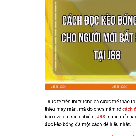
Thực tế trên thị trường cá cược thể thao t
thiếu may mắn, mà do chưa nắm rõ
cách 
bạch và có trách nhiệm,
J88
mang đến bài 
đọc kèo bóng đá một cách dễ hiểu nhất.