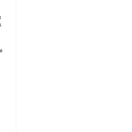
t
.
ơi