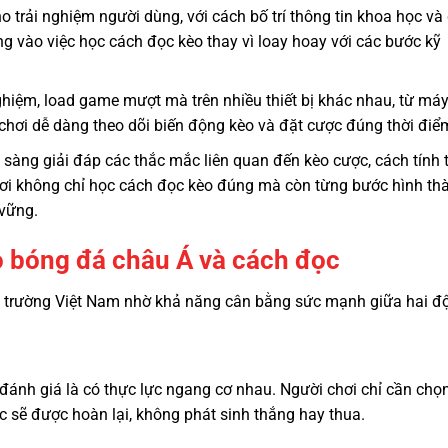
ho trải nghiệm người dùng, với cách bố trí thông tin khoa học và
ung vào việc học cách đọc kèo thay vì loay hoay với các bước kỹ
ghiệm, load game mượt mà trên nhiều thiết bị khác nhau, từ má
 chơi dễ dàng theo dõi biến động kèo và đặt cược đúng thời điể
àng giải đáp các thắc mắc liên quan đến kèo cược, cách tính t
chơi không chỉ học cách đọc kèo đúng mà còn từng bước hình th
 vững.
o bóng đá châu Á và cách đọc
thị trường Việt Nam nhờ khả năng cân bằng sức mạnh giữa hai độ
đánh giá là có thực lực ngang cơ nhau. Người chơi chỉ cần chọ
ược sẽ được hoàn lại, không phát sinh thắng hay thua.