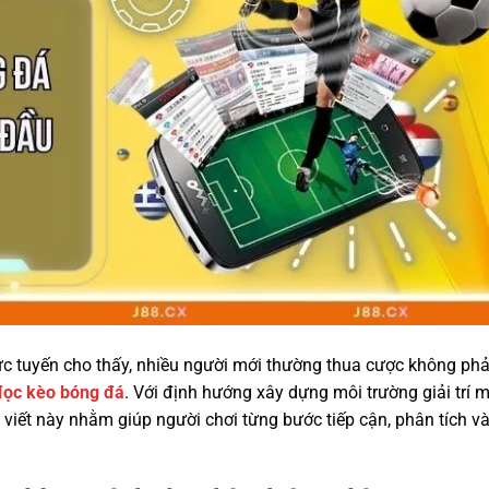
rực tuyến cho thấy, nhiều người mới thường thua cược không phải
đọc kèo bóng đá
. Với định hướng xây dựng môi trường giải trí 
viết này nhằm giúp người chơi từng bước tiếp cận, phân tích v