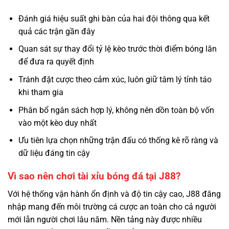
Đánh giá hiệu suất ghi bàn của hai đội thông qua kết
quả các trận gần đây
Quan sát sự thay đổi tỷ lệ kèo trước thời điểm bóng lăn
để đưa ra quyết định
Tránh đặt cược theo cảm xúc, luôn giữ tâm lý tỉnh táo
khi tham gia
Phân bổ ngân sách hợp lý, không nên dồn toàn bộ vốn
vào một kèo duy nhất
Ưu tiên lựa chọn những trận đấu có thống kê rõ ràng và
dữ liệu đáng tin cậy
Vì sao nên chơi tài xỉu bóng đá tại J88?
Với hệ thống vận hành ổn định và độ tin cậy cao, J88 đăng
nhập mang đến môi trường cá cược an toàn cho cả người
mới lẫn người chơi lâu năm. Nền tảng này được nhiều