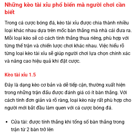
Những kèo tài xỉu phổ biến mà người chơi cần
biết
Trong cá cược bóng đá, kèo tài xỉu được chia thành nhiều
loại khác nhau dựa trên mốc bàn thắng mà nhà cái đưa ra.
Mỗi loại kèo sẽ có cách tính thắng thua riêng, phù hợp với
từng thế trận và chiến lược chơi khác nhau. Việc hiểu rõ
từng loại kèo tài xỉu sẽ giúp người chơi lựa chọn chính xác
và nâng cao hiệu quả khi đặt cược.
Kèo tài xỉu 1.5
Đây là dạng kèo cơ bản và dễ tiếp cận, thường xuất hiện
trong những trận đấu được đánh giá có ít bàn thắng. Với
cách tính đơn giản và rõ ràng, loại kèo này rất phù hợp cho
người mới bắt đầu làm quen với cá cược bóng đá.
Cửa tài: được tính thắng khi tổng số bàn thắng trong
trận từ 2 bàn trở lên