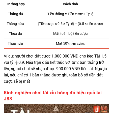
Trường hợp
Cách tính
Thắng đủ
Tiền thắng = Tiền cược × Tỷ lệ
Thắng nửa
(Tiền cược × 0.5 × Tỷ lệ) + (0.5 × tiền cược)
Thua đủ
Mất toàn bộ tiền cược
Thua nửa
Mất 50% tiền cược
Ví dụ; người chơi đặt cược 1.000.000 VNĐ cho kèo Tài 1.5
với tỷ lệ 0.9. Nếu trận đấu kết thúc với từ 2 bàn thắng trở
lên, người chơi sẽ nhận được 900.000 VNĐ tiền lãi. Ngược
lại, nếu chỉ có 1 bàn thắng được ghi, toàn bộ số tiền đặt
cược sẽ bị mất
Kinh nghiệm chơi tài xỉu bóng đá hiệu quả tại
J88