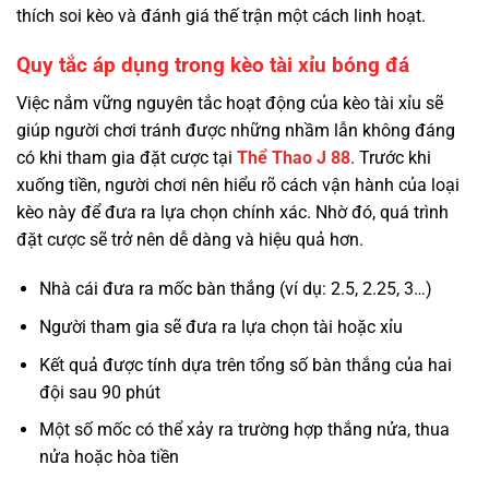
thích soi kèo và đánh giá thế trận một cách linh hoạt.
Quy tắc áp dụng trong kèo tài xỉu bóng đá
Việc nắm vững nguyên tắc hoạt động của kèo tài xỉu sẽ
giúp người chơi tránh được những nhầm lẫn không đáng
có khi tham gia đặt cược tại
Thể Thao J 88
. Trước khi
xuống tiền, người chơi nên hiểu rõ cách vận hành của loại
kèo này để đưa ra lựa chọn chính xác. Nhờ đó, quá trình
đặt cược sẽ trở nên dễ dàng và hiệu quả hơn.
Nhà cái đưa ra mốc bàn thắng (ví dụ: 2.5, 2.25, 3…)
Người tham gia sẽ đưa ra lựa chọn tài hoặc xỉu
Kết quả được tính dựa trên tổng số bàn thắng của hai
đội sau 90 phút
Một số mốc có thể xảy ra trường hợp thắng nửa, thua
nửa hoặc hòa tiền