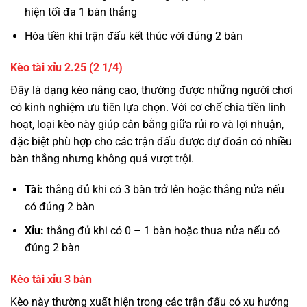
hiện tối đa 1 bàn thắng
Hòa tiền khi trận đấu kết thúc với đúng 2 bàn
Kèo tài xỉu 2.25 (2 1/4)
Đây là dạng kèo nâng cao, thường được những người chơi
có kinh nghiệm ưu tiên lựa chọn. Với cơ chế chia tiền linh
hoạt, loại kèo này giúp cân bằng giữa rủi ro và lợi nhuận,
đặc biệt phù hợp cho các trận đấu được dự đoán có nhiều
bàn thắng nhưng không quá vượt trội.
Tài:
thắng đủ khi có 3 bàn trở lên hoặc thắng nửa nếu
có đúng 2 bàn
Xỉu:
thắng đủ khi có 0 – 1 bàn hoặc thua nửa nếu có
đúng 2 bàn
Kèo tài xỉu 3 bàn
Kèo này thường xuất hiện trong các trận đấu có xu hướng