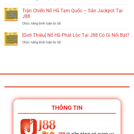
Bảng
Nổ
–
Trả
Hũ
Trận Chiến Nổ Hũ Tam Quốc – Săn Jackpot Tại
Slot
Thưởng
Naga
Avengers
J88
|
Hấp
Chức năng bình luận bị tắt
ở
Game
Dẫn
Trận
Slot
Tại
Chiến
[Giới Thiệu] Nổ Hũ Phát Lộc Tại J88 Có Gì Nổi Bật?
Huyền
J88
Nổ
Thoại
Chức năng bình luận bị tắt
ở
Hũ
Đã
[Giới
Tam
Có
Thiệu]
Quốc
Tại
Nổ
–
J88
Hũ
Săn
Phát
Jackpot
Lộc
Tại
Tại
J88
J88
Có
Gì
Nổi
Bật?
THÔNG TIN