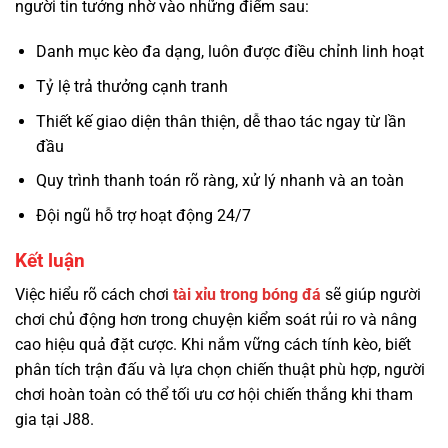
người tin tưởng nhờ vào những điểm sau:
Danh mục kèo đa dạng, luôn được điều chỉnh linh hoạt
Tỷ lệ trả thưởng cạnh tranh
Thiết kế giao diện thân thiện, dễ thao tác ngay từ lần
đầu
Quy trình thanh toán rõ ràng, xử lý nhanh và an toàn
Đội ngũ hỗ trợ hoạt động 24/7
Kết luận
Việc hiểu rõ cách chơi
tài xỉu trong bóng đá
sẽ giúp người
chơi chủ động hơn trong chuyện kiểm soát rủi ro và nâng
cao hiệu quả đặt cược. Khi nắm vững cách tính kèo, biết
phân tích trận đấu và lựa chọn chiến thuật phù hợp, người
chơi hoàn toàn có thể tối ưu cơ hội chiến thắng khi tham
gia tại J88.