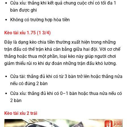
Cửa xỉu: thắng khi kết quả chung cuộc chỉ có tối đa 1
bàn được ghi
Không có trường hợp hòa tiền
Kèo tài xỉu 1.75 (1 3/4)
Đây là dạng kèo chia tiền thường xuất hiện trong những
trận đấu có thế trận khá cân bằng giữa hai đội. Với cơ chế
thắng hoặc thua một phần, loại kèo này giúp người chơi
giảm thiểu rủi ro khi dự đoán những trận đấu khó lường.
Cửa tài: thắng đủ khi có từ 3 bàn trở lên hoặc thắng nửa
nếu có đúng 2 bàn
Cửa xỉu: thắng đủ khi có 0–1 bàn hoặc thua nửa nếu có
2 bàn
Kèo tài xỉu 2 trái