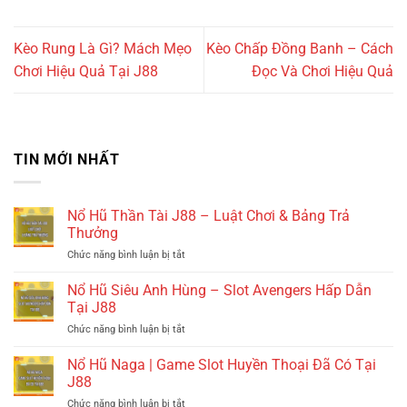
Kèo Rung Là Gì? Mách Mẹo
Kèo Chấp Đồng Banh – Cách
Chơi Hiệu Quả Tại J88
Đọc Và Chơi Hiệu Quả
TIN MỚI NHẤT
Nổ Hũ Thần Tài J88 – Luật Chơi & Bảng Trả
Thưởng
Chức năng bình luận bị tắt
ở
Nổ
Hũ
Nổ Hũ Siêu Anh Hùng – Slot Avengers Hấp Dẫn
Thần
Tại J88
Tài
Chức năng bình luận bị tắt
ở
J88
Nổ
–
Hũ
Nổ Hũ Naga | Game Slot Huyền Thoại Đã Có Tại
Luật
Siêu
Chơi
J88
Anh
&
Chức năng bình luận bị tắt
ở
Hùng